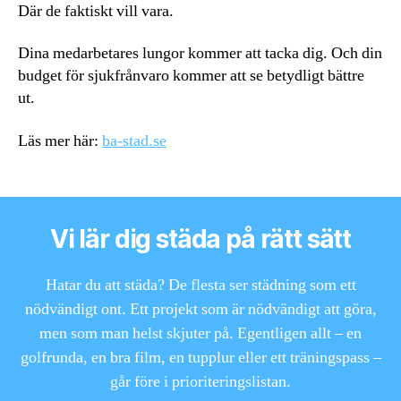
Där de faktiskt vill vara.
Dina medarbetares lungor kommer att tacka dig. Och din
budget för sjukfrånvaro kommer att se betydligt bättre
ut.
Läs mer här:
ba-stad.se
Vi lär dig städa på rätt sätt
Hatar du att städa? De flesta ser städning som ett
nödvändigt ont. Ett projekt som är nödvändigt att göra,
men som man helst skjuter på. Egentligen allt – en
golfrunda, en bra film, en tupplur eller ett träningspass –
går före i prioriteringslistan.