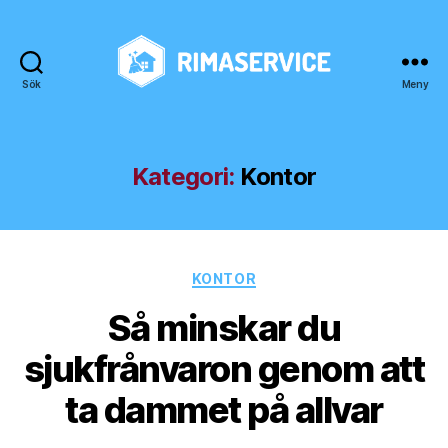
Sök
Meny
rimaservice.se
Kategori:
Kontor
Kategorier
KONTOR
Så minskar du
sjukfrånvaron genom att
ta dammet på allvar