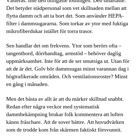
Västerås. Inte den billigaste lösningen. Den smartaste.
Det betyder städpersonal som vet skillnaden mellan att
flytta damm och att ta bort det. Som använder HEPA-
filter i dammsugararna. Som torkar av ytor med fuktiga
mikrofiberdukar istället för torra trasor.
Sen handlar det om frekvens. Ytor som berörs ofta –
tangentbord, dörrhandtag, armstöd – behöver daglig
uppmärksamhet. Inte för att de ser smutsiga ut. Utan för
att de är det. Golv bör dammsugas minst varannan dag i
högtrafikerade områden. Och ventilationsroster? Minst
en gång i månaden.
Men det bästa av allt är att du märker skillnad snabbt.
Redan efter några veckor med systematisk
dammbekämpning brukar folk kommentera att luften
känns fräschare. Att de sover bättre. Att huvudvärken
som de trodde kom från skärmen faktiskt försvunnit.