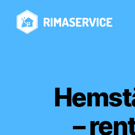
rimaservice.se
Hemstä
– ren