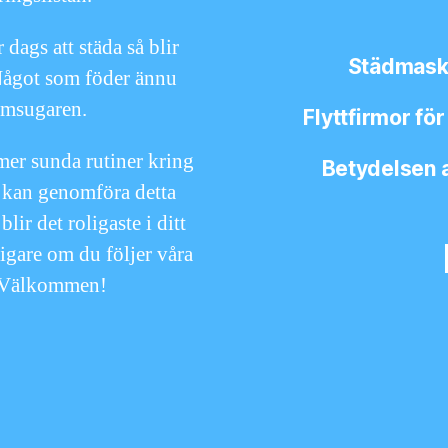
 dags att städa så blir
Städmaski
 Något som föder ännu
mmsugaren.
Flyttfirmor fö
 mer sunda rutiner kring
Betydelsen 
n kan genomföra detta
lir det roligaste i ditt
ligare om du följer våra
i. Välkommen!