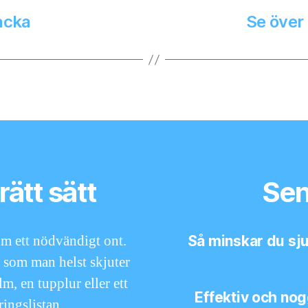
acka
Se över
rätt sätt
Sen
som ett nödvändigt ont.
Så minskar du sj
 som man helst skjuter
lm, en tupplur eller ett
Effektiv och no
ringslistan.