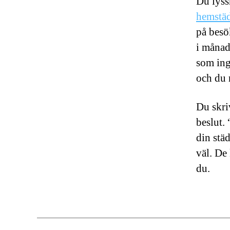
Du lyss
hemstäd
på besö
i månad
som ing
och du n
Du skriv
beslut.
din städ
väl. De
du.