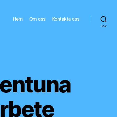
Hem
Om oss
Kontakta oss
Sök
lentuna
arbete