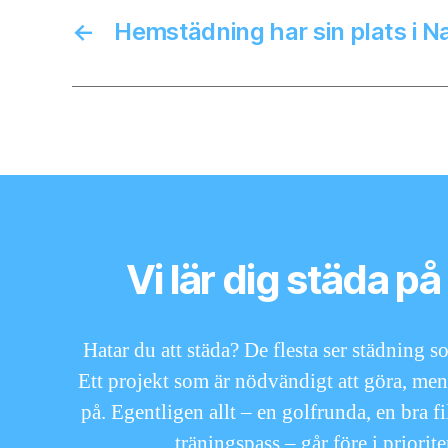
←
Hemstädning har sin plats i N
Vi lär dig städa på 
Hatar du att städa? De flesta ser städning 
Ett projekt som är nödvändigt att göra, men
på. Egentligen allt – en golfrunda, en bra fi
träningspass – går före i priorite