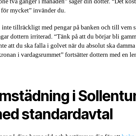
one två gånger i månaden” säger din dotter. “Det kost
s för mycket” invänder du.
 inte tillräckligt med pengar på banken och till vem s
ågar dottern irriterad. “Tänk på att du börjar bli gam
inte att du ska falla i golvet när du absolut ska damma
lkronan i vardagsrummet” fortsätter dottern med en le
mstädning i Sollentu
med standardavtal