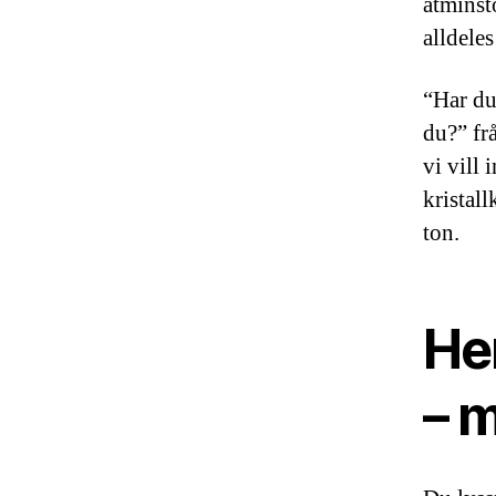
åtminst
alldele
“Har du
du?” fr
vi vill 
kristal
ton.
He
– 