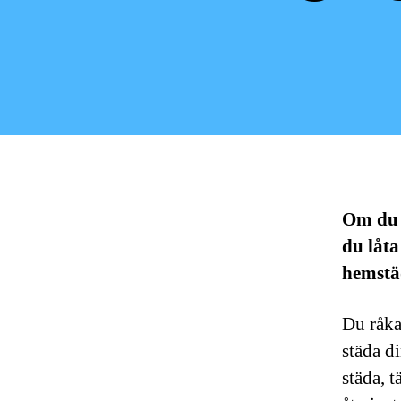
Om du t
du låt
hemstä
Du råkar
städa d
städa, 