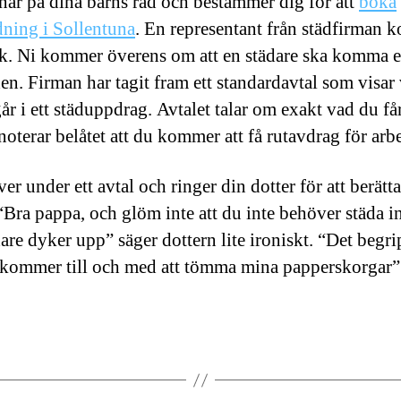
nar på dina barns råd och bestämmer dig för att
boka
ning i Sollentuna
. En representant från städfirman
k. Ni kommer överens om att en städare ska komma 
en. Firman har tagit fram ett standardavtal som visar
år i ett städuppdrag. Avtalet talar om exakt vad du får
oterar belåtet att du kommer att få rutavdrag för arbe
er under ett avtal och ringer din dotter för att berätt
 “Bra pappa, och glöm inte att du inte behöver städa 
are dyker upp” säger dottern lite ironiskt. “Det begri
 kommer till och med att tömma mina papperskorgar”