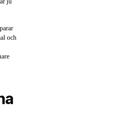
ar ju
parar
mal och
nare
na