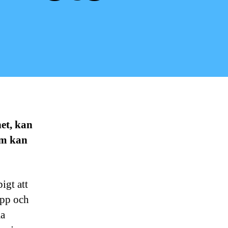
het, kan
om kan
igt att
upp och
ma