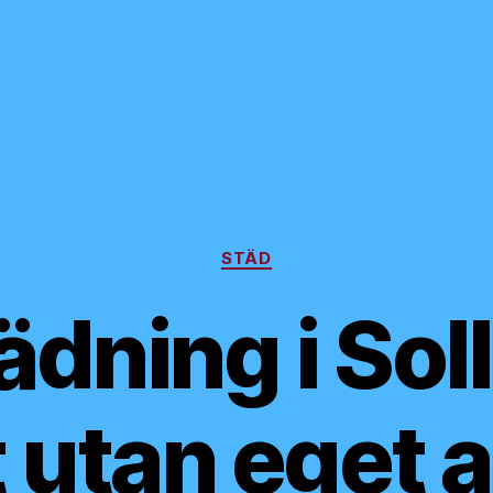
Kategorier
STÄD
dning i Sol
t utan eget 