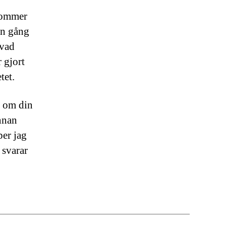
 kommer
en gång
 vad
 gjort
tet.
a om din
innan
per jag
 svarar