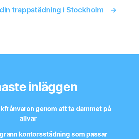
 din trappstädning i Stockholm
→
aste inläggen
ukfrånvaron genom att ta dammet på
allvar
ggrann kontorsstädning som passar