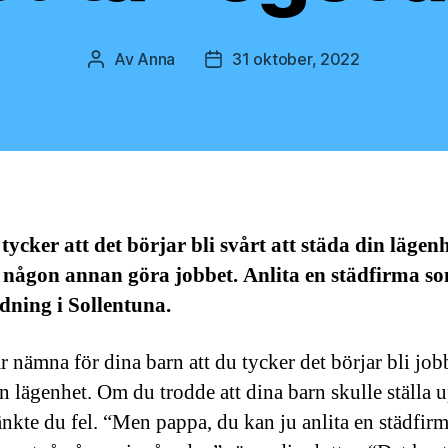
Av
Anna
31 oktober, 2022
Inläggsförfattare
Inläggsdatum
ycker att det börjar bli svårt att städa din lägen
a någon annan göra jobbet. Anlita en städfirma s
dning i Sollentuna.
 nämna för dina barn att du tycker det börjar bli jobb
in lägenhet. Om du trodde att dina barn skulle ställa 
tänkte du fel. “Men pappa, du kan ju anlita en städfir