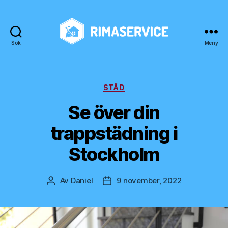
Sök
Meny
rimaservice.se
Kategorier
STÄD
Se över din
trappstädning i
Stockholm
Av
Daniel
9 november, 2022
Inläggsförfattare
Inläggsdatum