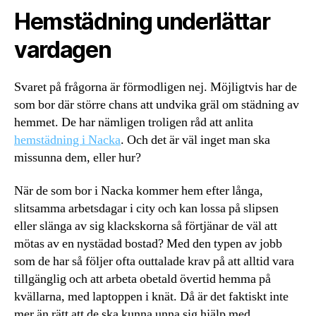
Hemstädning underlättar
vardagen
Svaret på frågorna är förmodligen nej. Möjligtvis har de
som bor där större chans att undvika gräl om städning av
hemmet. De har nämligen troligen råd att anlita
hemstädning i Nacka
. Och det är väl inget man ska
missunna dem, eller hur?
När de som bor i Nacka kommer hem efter långa,
slitsamma arbetsdagar i city och kan lossa på slipsen
eller slänga av sig klackskorna så förtjänar de väl att
mötas av en nystädad bostad? Med den typen av jobb
som de har så följer ofta outtalade krav på att alltid vara
tillgänglig och att arbeta obetald övertid hemma på
kvällarna, med laptoppen i knät. Då är det faktiskt inte
mer än rätt att de ska kunna unna sig hjälp med