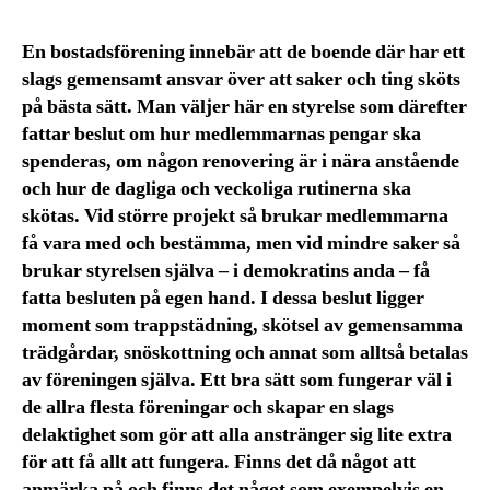
En bostadsförening innebär att de boende där har ett
slags gemensamt ansvar över att saker och ting sköts
på bästa sätt. Man väljer här en styrelse som därefter
fattar beslut om hur medlemmarnas pengar ska
spenderas, om någon renovering är i nära anstående
och hur de dagliga och veckoliga rutinerna ska
skötas. Vid större projekt så brukar medlemmarna
få vara med och bestämma, men vid mindre saker så
brukar styrelsen själva – i demokratins anda – få
fatta besluten på egen hand. I dessa beslut ligger
moment som trappstädning, skötsel av gemensamma
trädgårdar, snöskottning och annat som alltså betalas
av föreningen själva. Ett bra sätt som fungerar väl i
de allra flesta föreningar och skapar en slags
delaktighet som gör att alla anstränger sig lite extra
för att få allt att fungera. Finns det då något att
anmärka på och finns det något som exempelvis en