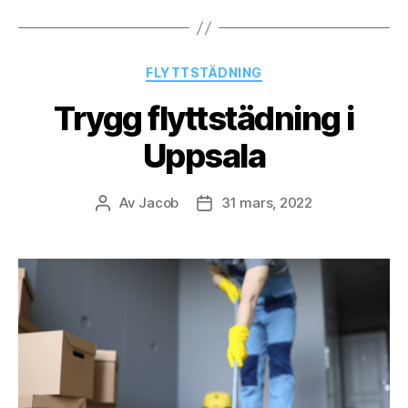
Kategorier
FLYTTSTÄDNING
Trygg flyttstädning i
Uppsala
Av
Jacob
31 mars, 2022
Inläggsförfattare
Inläggsdatum