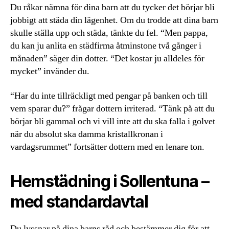
Du råkar nämna för dina barn att du tycker det börjar bli
jobbigt att städa din lägenhet. Om du trodde att dina barn
skulle ställa upp och städa, tänkte du fel. “Men pappa,
du kan ju anlita en städfirma åtminstone två gånger i
månaden” säger din dotter. “Det kostar ju alldeles för
mycket” invänder du.
“Har du inte tillräckligt med pengar på banken och till
vem sparar du?” frågar dottern irriterad. “Tänk på att du
börjar bli gammal och vi vill inte att du ska falla i golvet
när du absolut ska damma kristallkronan i
vardagsrummet” fortsätter dottern med en lenare ton.
Hemstädning i Sollentuna –
med standardavtal
Du lyssnar på dina barns råd och bestämmer dig för att