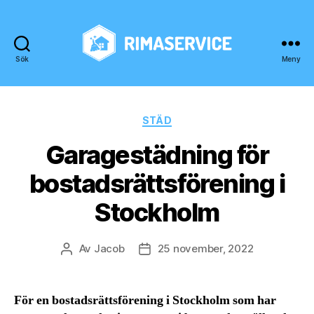
Sök
Meny
rimaservice.
Kategorier
STÄD
Garagestädning för
bostadsrättsförening i
Stockholm
Av
Jacob
25 november, 2022
Inläggsförfattare
Inläggsdatum
För en bostadsrättsförening i Stockholm som har